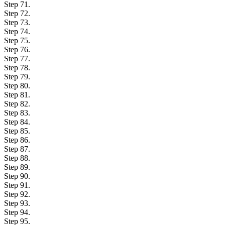
Step 56.
Step 57.
Step 58.
Step 59.
Step 60.
Step 61.
Step 62.
Step 63.
Step 64.
Step 65.
Step 66.
Step 67.
Step 68.
Step 69.
Step 70.
Step 71.
Step 72.
Step 73.
Step 74.
Step 75.
Step 76.
Step 77.
Step 78.
Step 79.
Step 80.