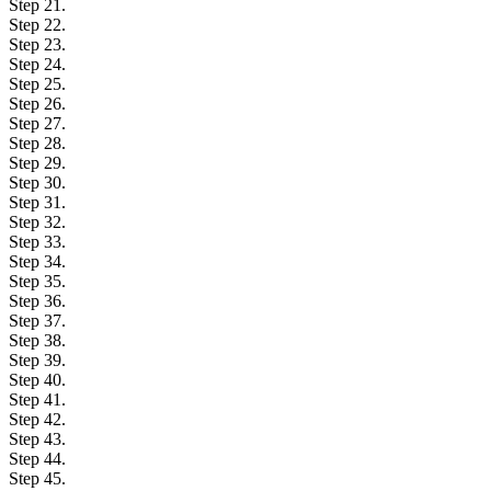
Step 11.
Step 12.
Step 13.
Step 14.
Step 15.
Step 16.
Step 17.
Step 18.
Step 19.
Step 20.
Step 21.
Step 22.
Step 23.
Step 24.
Step 25.
Step 26.
Step 27.
Step 28.
Step 29.
Step 30.