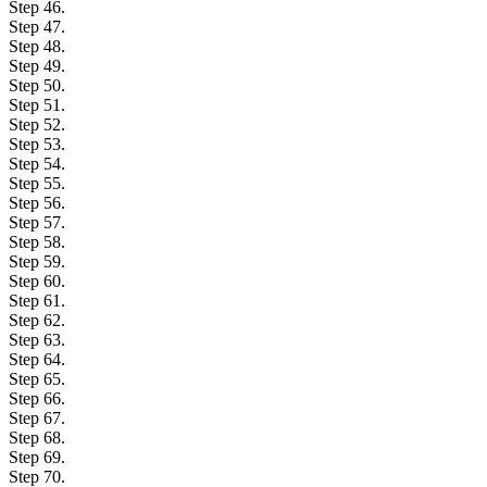
Step 31.
Step 32.
Step 33.
Step 34.
Step 35.
Step 36.
Step 37.
Step 38.
Step 39.
Step 40.
Step 41.
Step 42.
Step 43.
Step 44.
Step 45.
Step 46.
Step 47.
Step 48.
Step 49.
Step 50.
Step 51.
Step 52.
Step 53.
Step 54.
Step 55.