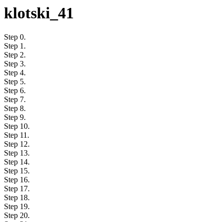
klotski_41
Step 0.
Step 1.
Step 2.
Step 3.
Step 4.
Step 5.
Step 6.
Step 7.
Step 8.
Step 9.
Step 10.